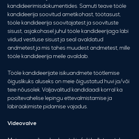
kandideerimisdokumentides. Samuti teave tööle
kandideerija soovitud ametikohast, töötasust,
tööle kandideerija soovitajatest ja soovituste
sisust, asjakohasel juhul tööle kandideerijaga läbi
viidud vestluse sisust ja seal avaldatud
andmetest ja mis tahes muudest andmetest, mille
tööle kandideerija meile avaldab.
Tööle kandideerijate isikuandmete töötlemise
õiguslikuks aluseks on meie õigustatud huvi ja/või
teie nõusolek. Väljavalitud kandidaadi korral ka
pooltevahelise lepingu ettevalmistamise ja
läbirääkimiste pidamise vajadus.
Videovalve