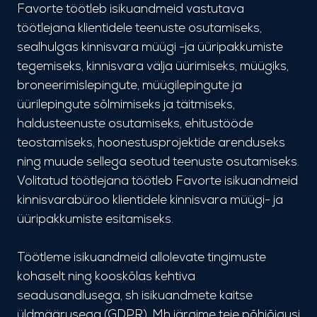
Favorte töötleb isikuandmeid vastutava
töötlejana klientidele teenuste osutamiseks,
sealhulgas kinnisvara müügi -ja üüripakkumiste
tegemiseks, kinnisvara välja üürimiseks, müügiks,
broneerimislepingute, müügilepingute ja
üürilepingute sõlmimiseks ja täitmiseks,
haldusteenuste osutamiseks, ehitustööde
teostamiseks, hoonestusprojektide arenduseks
ning muude sellega seotud teenuste osutamiseks.
Volitatud töötlejana töötleb Favorte isikuandmeid
kinnisvarabüroo klientidele kinnisvara müügi- ja
üüripakkumiste esitamiseks.
Töötleme isikuandmeid allolevate tingimuste
kohaselt ning kooskõlas kehtiva
seadusandlusega, sh isikuandmete kaitse
üldmäärusega (GDPR). Mh järgime teie põhiõigusi