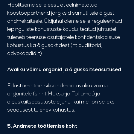
Hoolitseme selle eest, et eelnimetatud
koostööpartnerid järgiksid samuti teie õigust
andmekaitsele. Üldjuhul oleme selle reguleerinud
lepinguliste kohustuste kaudu, teatud juhtudel
tuleneb teenuse osutajatele konfidentsiaalsuse
kohustus ka õigusaktidest (nt audiitorid,
advokaadid jt).
Avaliku võimu organid ja õiguskaitseasutused
Edastame teie isikuandmeid avaliku võimu
organitele (sh nt Maksu-ja Tolliamet) ja
õiguskaitseasutustele juhul, kui meil on selleks
seadusest tulenev kohustus.
5. Andmete töötlemise koht