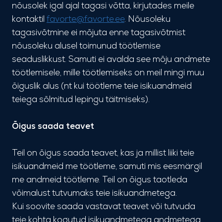
nõusolek igal ajal tagasi võtta, kirjutades meile
kontaktil
favorte@favorte.ee
. Nõusoleku
tagasivõtmine ei mõjuta enne tagasivõtmist
nõusoleku alusel toimunud töötlemise
seaduslikkust. Samuti ei avalda see mõju andmete
töötlemisele, mille töötlemiseks on meil mingi muu
õiguslik alus (nt kui töötleme teie isikuandmeid
teiega sõlmitud lepingu täitmiseks).
Õigus saada teavet
Teil on õigus saada teavet, kas ja millist liiki teie
isikuandmeid me töötleme, samuti mis eesmärgil
me andmeid töötleme. Teil on õigus taotleda
võimalust tutvumaks teie isikuandmetega.
Kui soovite saada vastavat teavet või tutvuda
teie kohta kogutud isikuandmetega andmetega,