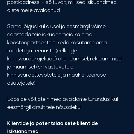
postiaadressi – sõltuvalt, millised isikuandmed
olete meile avaldanud.
Samal õiguslikul alusel ja eesmärgil võime
edastada teie isikuandmeid ka oma
koostööpartneritele, keda kasutame oma
toodete ja teenuste (eelkõige
kinnisvaraprojektide) arendamisel, reklaamimisel
ja müümisel (sh vastavatele
kinnisvaraettevõtetele ja maaklerteenuse
osutajatele).
Looside võitjate nimed avaldame turunduslikul
eesmärgil ainult teie nõusolekul.
Klientide ja potentsiaalsete klientide
isikuandmed