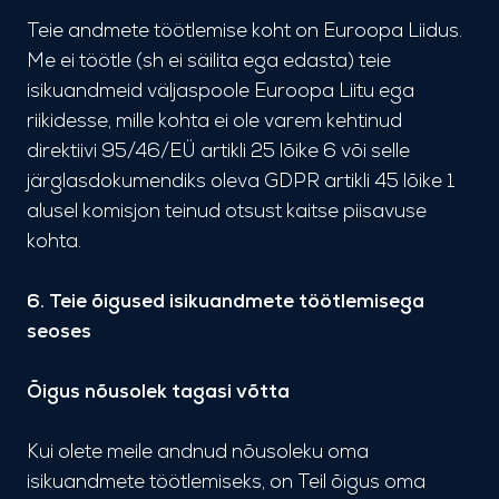
Teie andmete töötlemise koht on Euroopa Liidus.
Me ei töötle (sh ei säilita ega edasta) teie
isikuandmeid väljaspoole Euroopa Liitu ega
riikidesse, mille kohta ei ole varem kehtinud
direktiivi 95/46/EÜ artikli 25 lõike 6 või selle
järglasdokumendiks oleva GDPR artikli 45 lõike 1
alusel komisjon teinud otsust kaitse piisavuse
kohta.
6. Teie õigused isikuandmete töötlemisega
seoses
Õigus nõusolek tagasi võtta
Kui olete meile andnud nõusoleku oma
isikuandmete töötlemiseks, on Teil õigus oma