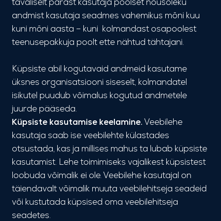
tavaliselt pärast kasutaja poolset nõusoleku
andmist kasutaja seadmes vahemikus mõni kuu
kuni mõni aasta – kuni kolmandast osapoolest
teenusepakkuja poolt ette nähtud tähtajani.
Küpsiste abil kogutavaid andmeid kasutame
üksnes organisatsiooni siseselt, kolmandatel
isikutel puudub võimalus kogutud andmetele
juurde pääseda.
Küpsiste kasutamise keelamine.
Veebilehe
kasutaja saab ise veebilehte külastades
otsustada, kas ja millises mahus ta lubab küpsiste
kasutamist. Lehe toimimiseks vajalikest küpsistest
loobuda võimalik ei ole. Veebilehe kasutajal on
täiendavalt võimalik muuta veebilehitseja seadeid
või kustutada küpsised oma veebilehitseja
seadetes.