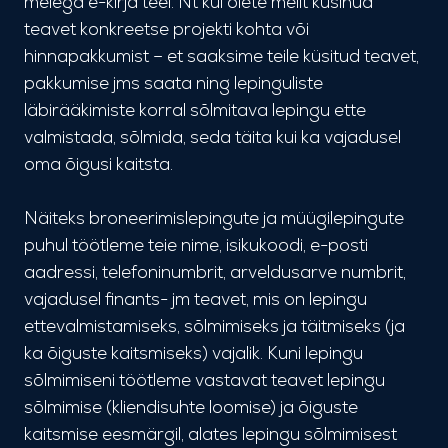
meiega e-kirja teel. Nt kui olete meilt küsinud
teavet konkreetse projekti kohta või
hinnapakkumist – et saaksime teile küsitud teavet,
pakkumise jms saata ning lepinguliste
läbirääkimiste korral sõlmitava lepingu ette
valmistada, sõlmida, seda täita kui ka vajadusel
oma õigusi kaitsta.
Näiteks broneerimislepingute ja müügilepingute
puhul töötleme teie nime, isikukoodi, e-posti
aadressi, telefoninumbrit, arveldusarve numbrit,
vajadusel finants- jm teavet, mis on lepingu
ettevalmistamiseks, sõlmimiseks ja täitmiseks (ja
ka õiguste kaitsmiseks) vajalik. Kuni lepingu
sõlmimiseni töötleme vastavat teavet lepingu
sõlmimise (kliendisuhte loomise) ja õiguste
kaitsmise eesmärgil, alates lepingu sõlmimisest