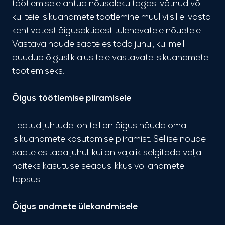
töötlemisele antud nõusoleku tagasi võtnud või
kui teie isikuandmete töötlemine muul viisil ei vasta
kehtivatest õigusaktidest tulenevatele nõuetele.
Vastava nõude saate esitada juhul, kui meil
puudub õiguslik alus teie vastavate isikuandmete
töötlemiseks.
Õigus töötlemise piiramisele
Teatud juhtudel on teil on õigus nõuda oma
isikuandmete kasutamise piiramist. Sellise nõude
saate esitada juhul, kui on vajalik selgitada välja
näiteks kasutuse seaduslikkus või andmete
täpsus.
Õigus andmete ülekandmisele