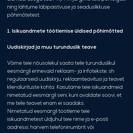
ning lähtume läbipaistvuse ja seaduslikkuse
põhimõtetest.
1. Isikuandmete töötlemise üldised põhimõtted
Uudiskirjad ja muu turunduslik teave
Võime teie nõusolekul saata teile turunduslikul
eesmärgil erinevaid reklaam- ja infotekste, sh
regulaarseid uudiskirju, reklaamteavitusi ja teavet
kliendiürituste kohta. Kasutame teie isikuandmeid
nimetatud eesmärgil seni, kuni avaldate soovi, et
me teile teavet enam ei saadaks.
Nimetatud eesmärgil töötleme teie
isikuandmetest üldjuhul teie nime ja e-posti
aadressi, harvem telefoninumbrit või