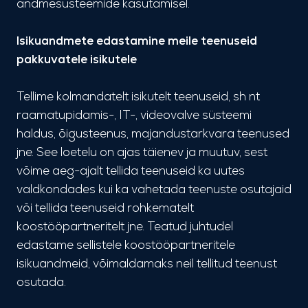
andmesüsteemide kasutamisel.
Isikuandmete edastamine meile teenuseid
pakkuvatele isikutele
Tellime kolmandatelt isikutelt teenuseid, sh nt
raamatupidamis-, IT-, videovalve süsteemi
haldus, õigusteenus, majandustarkvara teenused
jne. See loetelu on ajas täienev ja muutuv, sest
võime aeg-ajalt tellida teenuseid ka uutes
valdkondades kui ka vahetada teenuste osutajaid
või tellida teenuseid rohkematelt
koostööpartneritelt jne. Teatud juhtudel
edastame sellistele koostööpartneritele
isikuandmeid, võimaldamaks neil tellitud teenust
osutada.