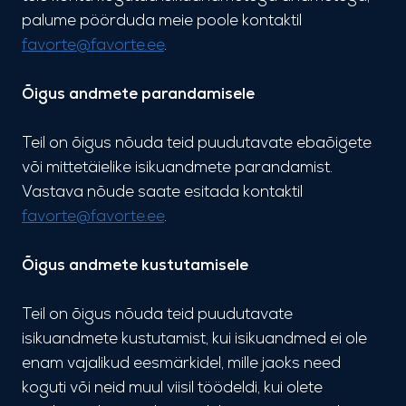
palume pöörduda meie poole kontaktil
favorte@favorte.ee
.
Õigus andmete parandamisele
Teil on õigus nõuda teid puudutavate ebaõigete
või mittetäielike isikuandmete parandamist.
Vastava nõude saate esitada kontaktil
favorte@favorte.ee
.
Õigus andmete kustutamisele
Teil on õigus nõuda teid puudutavate
isikuandmete kustutamist, kui isikuandmed ei ole
enam vajalikud eesmärkidel, mille jaoks need
koguti või neid muul viisil töödeldi, kui olete