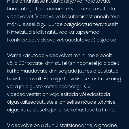
Meie omandisse kuuluvatel ja/või hallatavatel
kinnistutel ja territooriumitel võidakse kasutada
videovalvet. Videovalve kasutamisest annab teile
märku sissekäigu juurde paigaldatud teavitussilt.
Nimetatud sildilt nähtuvad ka täpsemad
(konkreetset videovalvet puudutavad) asjaolud.
Võime kasutada videovalvet mh nii meie poolt
välja üüritavatel kinnistutel (sh hoonetel ja aladel)
kui ka müüdavate kinnisasjade juures õigustatud
huvist lähtuvalt. Eelkõige turvalisuse tõstmise ning
vara jm õiguste kaitse eesmärgil. Kui
videosalvestist on vaja esitada või edastada
õiguskaitseasutustele, on sellise nõude täitmise
õiguslikuks aluseks juriidilise kohustuse täitmine.
Videovalve on üldjuhul statsionaarne, digitaalne,