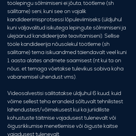
töölepingu sõlmimiseni ei jõuta, töötleme (sh
säilitame) seni, kuni see on vajalik
kandideerimisprotsessi lõpuleviimiseks (üldjuhul
kuni väljavalitud isikutega lepingute sõlmimiseni ja
ülejäänud kandideerijate teavitamiseni). Sellise
tööle kandideerija nõusolekul töötleme (sh
säilitame) tema isikuandmed täiendavalt veel kuni
1 aasta alates andmete saamisest (nt kui ta on
nõus, et temaga võetakse tulevikus sobiva koha
vabanemisel ühendust vms).
Videosalvestisi säilitatakse üldjuhul 6 kuud, kuid
võime sellest teha erandeid sõltuvalt tehnilistest
lahendustest/võimekusest kui ka juriidiliste
kohustuste täitmise vajadusest tulenevalt või
õigusrikkumise menetlemise või õiguste kaitse
vajadusest tulenevalt.