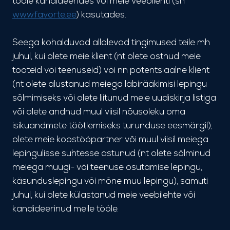
tööle kandideerides või meie veebilehti (sh
www.favorte.ee
) kasutades.
Seega kohalduvad allolevad tingimused teile mh
juhul, kui olete meie klient (nt olete ostnud meie
tooteid või teenuseid) või nn potentsiaalne klient
(nt olete alustanud meiega läbirääkimisi lepingu
sõlmimiseks või olete liitunud meie uudiskirja listiga
või olete andnud muul viisil nõusoleku oma
isikuandmete töötlemiseks turunduse eesmärgil),
olete meie koostööpartner või muul viisil meiega
lepingulisse suhtesse astunud (nt olete sõlminud
meiega müügi- või teenuse osutamise lepingu,
käsunduslepingu või mõne muu lepingu), samuti
juhul, kui olete külastanud meie veebilehte või
kandideerinud meile tööle.