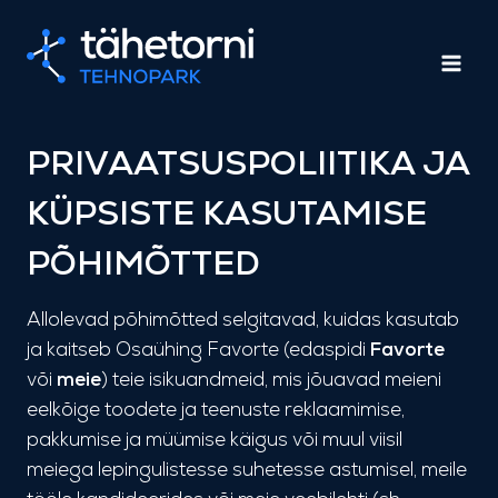
Skip
to
content
PRIVAATSUSPOLIITIKA JA
KÜPSISTE KASUTAMISE
PÕHIMÕTTED
Allolevad põhimõtted selgitavad, kuidas kasutab
ja kaitseb Osaühing Favorte (edaspidi
Favorte
või
meie
) teie isikuandmeid, mis jõuavad meieni
eelkõige toodete ja teenuste reklaamimise,
pakkumise ja müümise käigus või muul viisil
meiega lepingulistesse suhetesse astumisel, meile