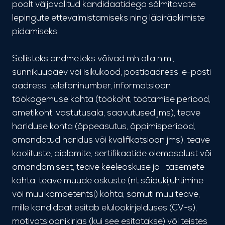
poolt väljavalitud kandidaatidega sõlmitavate
lepingute ettevalmistamiseks ning läbirääkimiste
pidamiseks.
Sellisteks andmeteks võivad mh olla nimi,
sünnikuupäev või isikukood, postiaadress, e-posti
aadress, telefoninumber, informatsioon
töökogemuse kohta (töökoht, töötamise periood,
ametikoht, vastutusala, saavutused jms), teave
hariduse kohta (õppeasutus, õppimisperiood,
omandatud haridus või kvalifikatsioon jms), teave
koolituste, diplomite, sertifikaatide olemasolust või
omandamisest, teave keeleoskuse ja -tasemete
kohta, teave muude oskuste (nt sõidukijuhtimine
või muu kompetentsi) kohta, samuti muu teave,
mille kandidaat esitab elulookirjelduses (CV-s),
motivatsioonikirjas (kui see esitatakse) või teistes