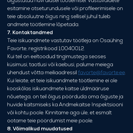
õigustatud huvi alusel töötlemisel. Vastuväidete
esitamine otseturundusele või profileerimisele on
teie absoluutne õigus ning sellisel juhul tuleb
andmete töötlemine lõpetada.
7. Kontaktandmed
Teie isikuandmete vastutav töötleja on Osaühing
Favorte, registrikood 10040012.
Kui teil on eeltoodud tingimustega seoses
küsimusi, taotlusi või kaebusi, palume meiega
ühendust võtta meiliaadressil
favorte@favorte.ee
.
Kui leiate, et teie isikuandmete töötlemine ei ole
kooskõlas isikuandmete kaitse üldmääruse
nõuetega, on teil õigus pöörduda oma õiguste ja
huvide kaitsmiseks ka Andmekaitse Inspektsiooni
või kohtu poole. Kinnitame aga üle, et esmalt
ootame teie pöördumist meie poole.
8. Võimalikud muudatused