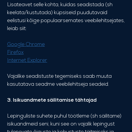
Lisateavet selle kohta, kuidas seadistada (sh
keelata/kustutada) küpsiseid puudutavaid
eelistusi kõige populaarsemates veebilehitsejates,
leiab siit:
Google Chrome
Firefox
Internet Explorer
Vajalike seadistuste tegemiseks saab muuta
kasutatava seadme veebilehitseja seadeid.
3. Isikuandmete säilitamise tähtajad
Lepinguliste suhete puhul töötleme (sh säilitame)
isikuandmeid seni, kuni see on vajalik lepingust
tulenevate õiguste ja kohustuste täitmiseks ja