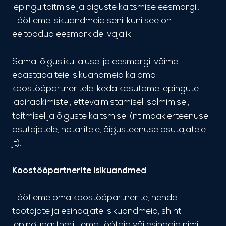
lepingu täitmise ja õiguste kaitsmise eesmärgil.
Töötleme isikuandmeid seni, kuni see on
eeltoodud eesmärkidel vajalik.
Samal õiguslikul alusel ja eesmärgil võime
edastada teie isikuandmeid ka oma
koostööpartneritele, keda kasutame lepingute
läbirääkimistel, ettevalmistamisel, sõlmimisel,
täitmisel ja õiguste kaitsmisel (nt maaklerteenuse
osutajatele, notaritele, õigusteenuse osutajatele
jt).
Koostööpartnerite isikuandmed
Töötleme oma koostööpartnerite, nende
töötajate ja esindajate isikuandmeid, sh nt
lepingupartneri, tema töötaja või esindaja nimi,