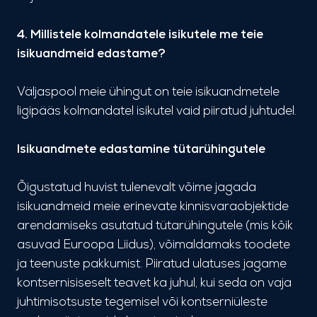
4. Millistele kolmandatele isikutele me teie
isikuandmeid edastame?
Väljaspool meie ühingut on teie isikuandmetele
ligipääs kolmandatel isikutel vaid piiratud juhtudel.
Isikuandmete edastamine tütarühingutele
Õigustatud huvist tulenevalt võime jagada
isikuandmeid meie erinevate kinnisvaraobjektide
arendamiseks asutatud tütarühingutele (mis kõik
asuvad Euroopa Liidus), võimaldamaks toodete
ja teenuste pakkumist. Piiratud ulatuses jagame
kontsernisiseselt teavet ka juhul, kui seda on vaja
juhtimisotsuste tegemisel või kontserniüleste