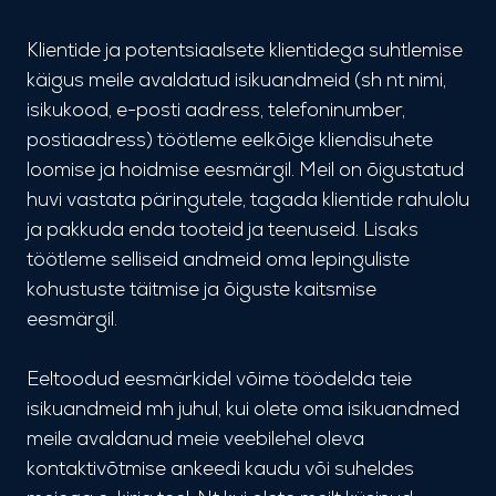
Klientide ja potentsiaalsete klientidega suhtlemise
käigus meile avaldatud isikuandmeid (sh nt nimi,
isikukood, e-posti aadress, telefoninumber,
postiaadress) töötleme eelkõige kliendisuhete
loomise ja hoidmise eesmärgil. Meil on õigustatud
huvi vastata päringutele, tagada klientide rahulolu
ja pakkuda enda tooteid ja teenuseid. Lisaks
töötleme selliseid andmeid oma lepinguliste
kohustuste täitmise ja õiguste kaitsmise
eesmärgil.
Eeltoodud eesmärkidel võime töödelda teie
isikuandmeid mh juhul, kui olete oma isikuandmed
meile avaldanud meie veebilehel oleva
kontaktivõtmise ankeedi kaudu või suheldes