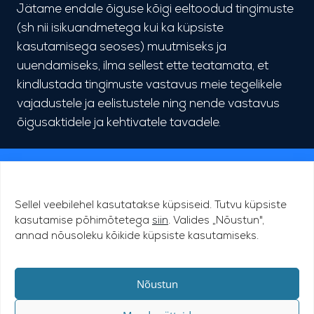
Jätame endale õiguse kõigi eeltoodud tingimuste
(sh nii isikuandmetega kui ka küpsiste
kasutamisega seoses) muutmiseks ja
uuendamiseks, ilma sellest ette teatamata, et
kindlustada tingimuste vastavus meie tegelikele
vajadustele ja eelistustele ning nende vastavus
õigusaktidele ja kehtivatele tavadele.
© 2026 Tähetorni Tehnopark
Sellel veebilehel kasutatakse küpsiseid. Tutvu küpsiste
Favorte OÜ
kasutamise põhimõtetega
siin
. Valides „Nõustun",
annad nõusoleku kõikide küpsiste kasutamiseks.
Ahtri 6a, B-korpus, 10151 Tallinn
+372 5650 1480
favorte@favorte.ee
Nõustun