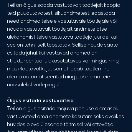
Teil on õigus saada vastutavalt töötlejalt koopia
teid puudutavatest isikuandmetest, edastada
need andmed teisele vastutavale töötlejale või
nõuda vastutavalt töötlejalt andmete otse
ülekandmist teise vastutava töötleja juurde, kui
see on tehniliselt teostatav. Sellise nõude saate
esitada juhul, kui vastavad andmed on
struktureeritud, üldkasutatavas vormingus ning
masinloetaval kujul, samuti peab töötlemine
olema automatiseeritud ning põhinema teie
nõusolekul või lepingul.
Õigus esitada vastuväiteid
Teil on õigus esitada mõjuva põhjuse olemasolul
vastuväiteid oma andmete kasutamiseks avalikes
huvides oleva ülesande täitmisel või ettevõtja