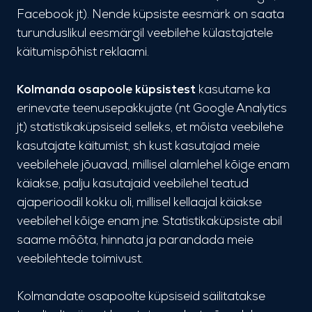
Facebook jt). Nende küpsiste eesmärk on saata
turunduslikul eesmärgil veebilehe külastajatele
käitumispõhist reklaami.
Kolmanda osapoole küpsistest
kasutame ka
erinevate teenusepakkujate (nt Google Analytics
jt) statistikaküpsiseid selleks, et mõista veebilehe
kasutajate käitumist, sh kust kasutajad meie
veebilehele jõuavad, millisel alamlehel kõige enam
käiakse, palju kasutajaid veebilehel teatud
ajaperioodil kokku oli, millisel kellaajal käiakse
veebilehel kõige enam jne. Statistikaküpsiste abil
saame mõõta, hinnata ja parandada meie
veebilehtede toimivust.
Kolmandate osapoolte küpsiseid säilitatakse