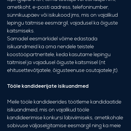
ametikoht, e-posti aadress, telefoninumber,
sünnikuupäev või isikukood jms, mis on vajalikud
lepingu täitmise eesmärgil, vajadusel ka õiguste
kaitsmiseks.
Samadel eesmärkidel võime edastada
isikuandmeid ka oma nendele teistele
koostööpartneritele, keda kasutame lepingu
täitmisel ja vajadusel õiguste kaitsmisel (nt
ehitusettevõtjatele, õigusteenuse osutajatele jt).
Tööle kandideerijate isikuandmed
Meile tööle kandideerides töötleme kandidaatide
isikuandmeid, mis on vajalikud tööle
kandideerimise konkursi läbiviimiseks, ametikohale
sobivuse väljaselgitamise eesmärgil ning ka meie