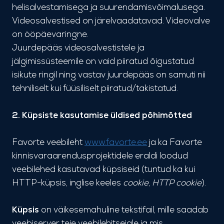
helisalvestamisega ja suurendamisvõimalusega.
Videosalvestised on järelvaadatavad. Videovalve
on ööpäevaringne.
Juurdepääs videosalvestistele ja
jälgimissüsteemile on vaid piiratud õigustatud
isikute ringil ning vastav juurdepääs on samuti nii
tehniliselt kui füüsiliselt piiratud/takistatud.
2. Küpsiste kasutamise üldised põhimõtted
Favorte veebileht
www.favorte.ee
ja ka Favorte
kinnisvaraarendusprojektidele eraldi loodud
veebilehed kasutavad küpsiseid (tuntud ka kui
HTTP-küpsis, inglise keeles
cookie
,
HTTP cookie
).
Küpsis
on väikesemahuline tekstifail, mille saadab
veebiserver teie veebilehitsejale ja mis