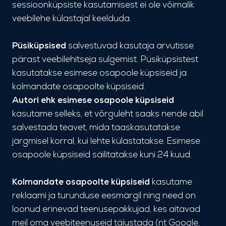
sessioonküpsiste kasutamisest ei ole võimalik
veebilehe külastajal keelduda.
Püsiküpsised
salvestuvad kasutaja arvutisse
pärast veebilehitseja sulgemist. Püsiküpsistest
kasutatakse esimese osapoole küpsiseid ja
kolmandate osapoolte küpsiseid.
Autori ehk esimese osapoole küpsiseid
kasutame selleks, et võrguleht saaks nende abil
salvestada teavet, mida taaskasutatakse
järgmisel korral, kui lehte külastatakse. Esimese
osapoole küpsiseid säilitatakse kuni 24 kuud.
Kolmandate osapoolte küpsiseid
kasutame
reklaami ja turunduse eesmärgil ning need on
loonud erinevad teenusepakkujad, kes aitavad
meil oma veebiteenuseid täiustada (nt Google,