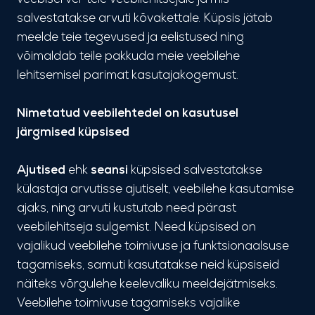
salvestatakse arvuti kõvakettale. Küpsis jätab
meelde teie tegevused ja eelistused ning
võimaldab teile pakkuda meie veebilehe
lehitsemisel parimat kasutajakogemust.
Nimetatud veebilehtedel on kasutusel
järgmised küpsised
Ajutised
ehk
seansi
küpsised salvestatakse
külastaja arvutisse ajutiselt, veebilehe kasutamise
ajaks, ning arvuti kustutab need pärast
veebilehitseja sulgemist. Need küpsised on
vajalikud veebilehe toimivuse ja funktsionaalsuse
tagamiseks, samuti kasutatakse neid küpsiseid
näiteks võrgulehe keelevaliku meeldejätmiseks.
Veebilehe toimivuse tagamiseks vajalike