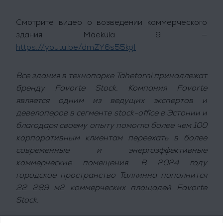
Смотрите видео о возведении коммерческого
здания Mäeküla 9 —
https://youtu.be/dmZY6s55kgI
Все здания в технопарке Tähetorni принадлежат
бренду Favorte Stock. Компания Favorte
является одним из ведущих экспертов и
девелоперов в сегменте stock-office в Эстонии и
благодаря своему опыту помогла более чем 100
корпоративным клиентам переехать в более
современные и энергоэффективные
коммерческие помещения. В 2024 году
городское пространство Таллинна пополнится
22 289 м2 коммерческих площадей Favorte
Stock.