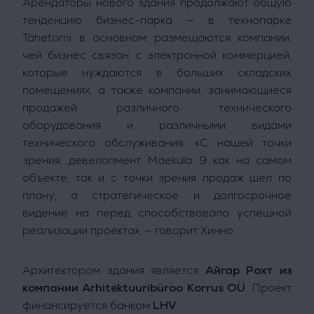
Арендаторы нового здания продолжают общую
тенденцию бизнес-парка — в технопарке
Tähetorni в основном размещаются компании,
чей бизнес связан с электронной коммерцией,
которые нуждаются в больших складских
помещениях, а также компании, занимающиеся
продажей различного технического
оборудования и различными видами
технического обслуживания. «С нашей точки
зрения, девелопмент Mäeküla 9 как на самом
объекте, так и с точки зрения продаж шел по
плану, а стратегическое и долгосрочное
видение на перед способствовало успешной
реализации проекта», — говорит Хинно.
Архитектором здания является
Айгар Рохт из
компании Arhitektuuribüroo Korrus OÜ
. Проект
финансируется банком
LHV
.