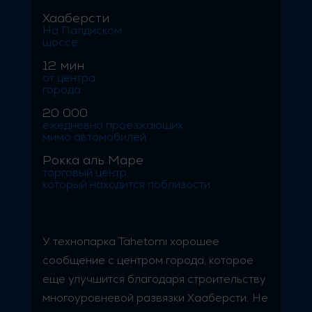
Хааберсти
На Палдиском
шоссе
12 мин
от центра
города
20 000
ежедневно проезжающих
мимо автомобилей
Рокка аль Маре
торговый центр,
который находится поблизости
У технопарка Tähetorni хорошее
сообщение с центром города, которое
еще улучшится благодаря строительству
многоуровневой развязки Хааберсти. Не