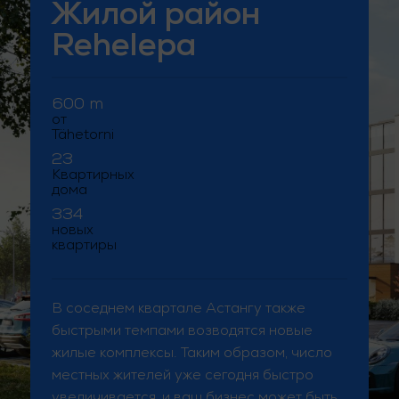
Жилой район
Rehelepa
600 m
от
Tähetorni
23
Квартирных
дома
334
новых
квартиры
В соседнем квартале Астангу также
быстрыми темпами возводятся новые
жилые комплексы. Таким образом, число
местных жителей уже сегодня быстро
увеличивается, и ваш бизнес может быть