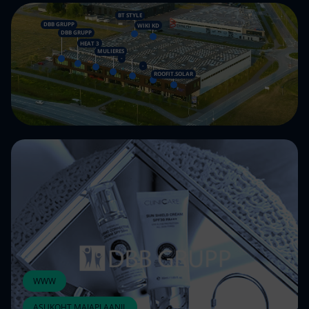
BT STYLE
DBB GRUPP
WIKI KD
DBB GRUPP
HEAT 3
MULIERES
-
-
ROOFIT.SOLAR
WWW
ASUKOHT MAJAPLAANIL