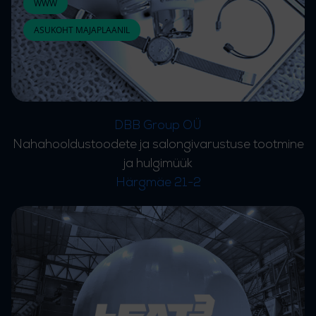
WWW
ASUKOHT MAJAPLAANIL
DBB Group OÜ
Nahahooldustoodete ja salongivarustuse tootmine
ja hulgimüük
Härgmäe 21-2