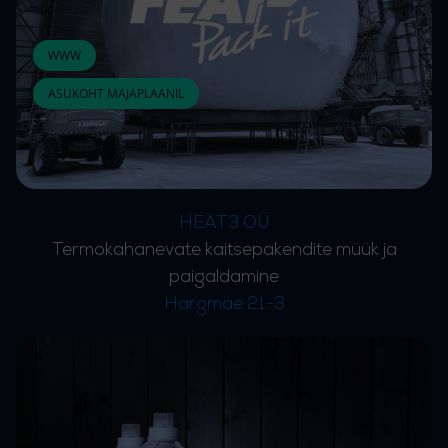
WWW
ASUKOHT MAJAPLAANIL
HEAT3 OÜ
Termokahanevate kaitsepakendite müük ja
paigaldamine
Härgmäe 21-3