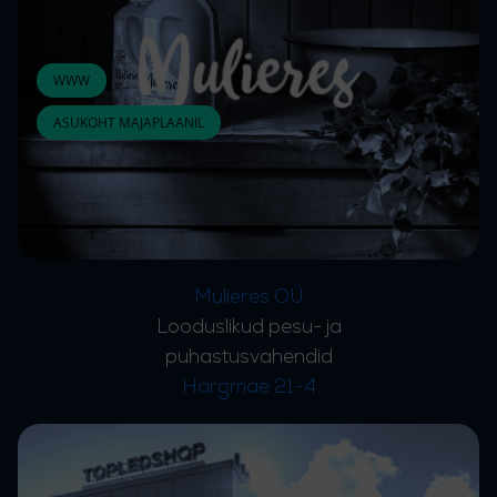
WWW
ASUKOHT MAJAPLAANIL
Mulieres OÜ
Looduslikud pesu- ja
puhastusvahendid
Härgmäe 21-4