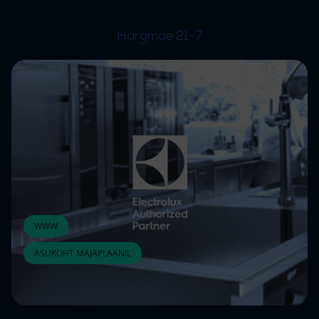
Härgmäe 21-7
WWW
ASUKOHT MAJAPLAANIL