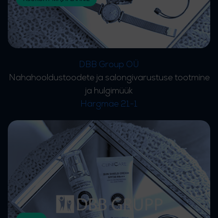
DBB Group OÜ
Nahahooldustoodete ja salongivarustuse tootmine
ja hulgimüük
Härgmäe 21-1