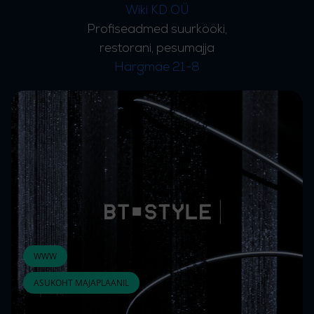
Wiki KD OÜ
Profiseadmed suurkööki,
restorani, pesumajja
Härgmäe 21-8
WWW
ASUKOHT MAJAPLAANIL