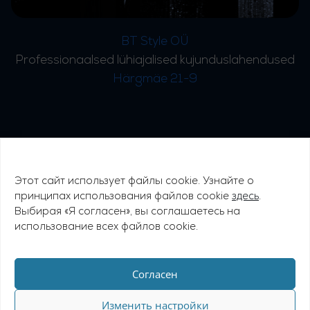
BT Style OÜ
Professionaalsed lühiajalised kujunduslahendused
Härgmäe 21-9
Этот сайт использует файлы cookie. Узнайте о
© 2026 Tähetorni Tehnopark
принципах использования файлов cookie
здесь
.
Favorte OÜ
Выбирая «Я согласен», вы соглашаетесь на
использование всех файлов cookie.
Ahtri 6a, B-korpus, 10151 Tallinn
+372 5650 1480
favorte@favorte.ee
Согласен
Изменить настройки