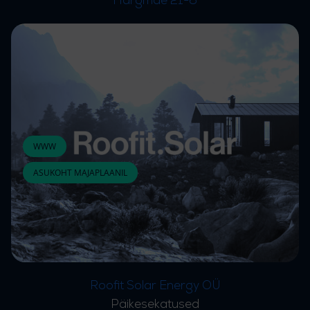
WWW
ASUKOHT MAJAPLAANIL
Roofit Solar Energy OÜ
Päikesekatused