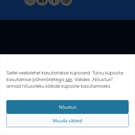
Sellel veebilehel kasutatakse küpsiseid. Tutvu küpsiste
kasutamise põhimõtetega
siin
. Valides „Nõustun",
annad nõusoleku kõikide küpsiste kasutamiseks.
Nõustun
Muuda sätteid