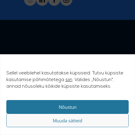
Sellel veebilehel kasutatakse küpsiseid. Tutvu küpsiste
kasutamise põhimõtetega
siin
. Valides „Nõustun",
annad nõusoleku kõikide küpsiste kasutamiseks.
Nõustun
Muuda sätteid