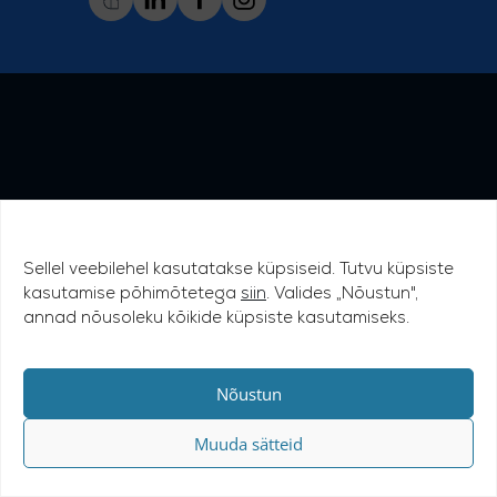
Sellel veebilehel kasutatakse küpsiseid. Tutvu küpsiste
kasutamise põhimõtetega
siin
. Valides „Nõustun",
annad nõusoleku kõikide küpsiste kasutamiseks.
Nõustun
Muuda sätteid