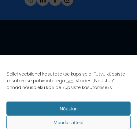
Sellel veebilehel kasutatakse küpsiseid. Tutvu küpsiste
kasutamise põhimõtetega
siin
. Valides „Nõustun",
annad nõusoleku kõikide küpsiste kasutamiseks.
Nõustun
Muuda sätteid