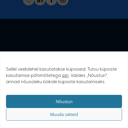
Sellel veebilehel kasutatakse küpsiseid. Tutvu küpsiste
kasutamise põhimõtetega
siin
. Valides „Nõustun",
annad nõusoleku kõikide küpsiste kasutamiseks.
Nõustun
Muuda sätteid